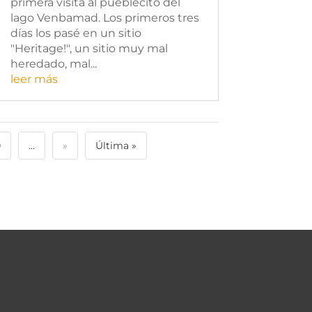
primera visita al pueblecito del
lago Venbamad. Los primeros tres
días los pasé en un sitio
"Heritage!", un sitio muy mal
heredado, mal...
leer más
0
...
»
Última »