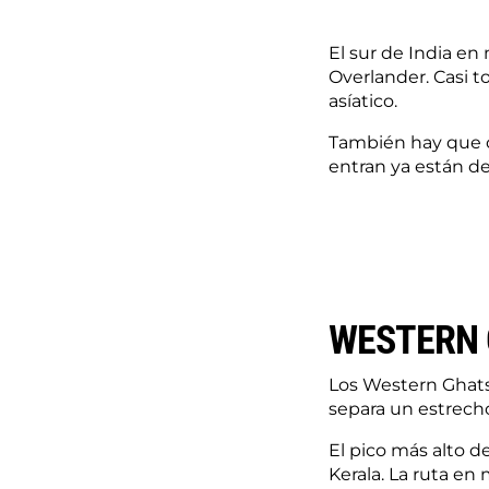
El sur de India en
Overlander. Casi t
asíatico.
También hay que c
entran ya están de
WESTERN
Los Western Ghats 
separa un estrecho 
El pico más alto d
Kerala. La ruta en