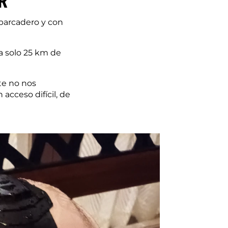
R
mbarcadero y con
a solo 25 km de
te no nos
acceso difícil, de