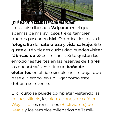
¿QUÉ HACER Y CÓMO LLEGARA VALPARAI?
Un paraíso llamado
Valparai
, en el que
ademas de maravillosos treks, también
puedes pasear en
bici
. O dedicar los días a la
fotografía
de
naturaleza
y
vida salvaje
. Si te
gusta el té y tienes curiosidad puedes visitar
fábricas de té
centenarias. Si te gustan las
emociones fuertes en las reservas de
tigres
las encontrarás. Asistir a un
baño de
elefantes
en el río o simplemente dejar que
pase el tiempo, en un lugar como este
debería ser eterno.
El circuito se puede completar visitando las
colinas Nilgiris
, las
plantaciones de café en
Wayanad
, los remansos
(Backwaters) de
Kerala
y los templos milenarios de Tamil-