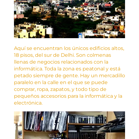
Aquí se encuentran los únicos edificios altos,
18 pisos, del sur de Delhi. Son colmenas
llenas de negocios relacionados con la
informática. Toda la zona es peatonal y está
petado siempre de gente. Hay un mercadillo
paralelo en la calle en el que se puede
comprar, ropa, zapatos, y todo tipo de
pequeños accesorios para la informática y la
electrónica.