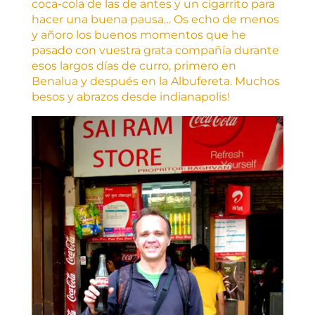
coca-cola de las de antes y un cigarrito para
hacer una buena pausa… Os echo de menos
y añoro los buenos momentos que he
pasado con vuestra grata compañía durante
esos largos días de curro, primero en
Benalua y después en la Albufereta. Muchos
besos y abrazos desde indianapolis!