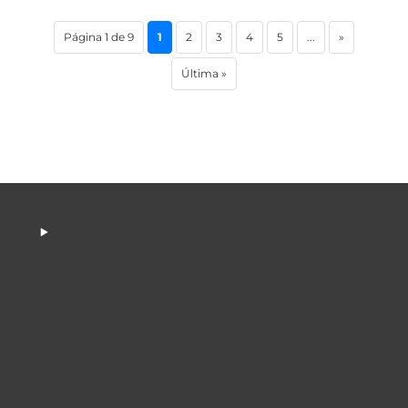
Página 1 de 9
1
2
3
4
5
...
»
Última »